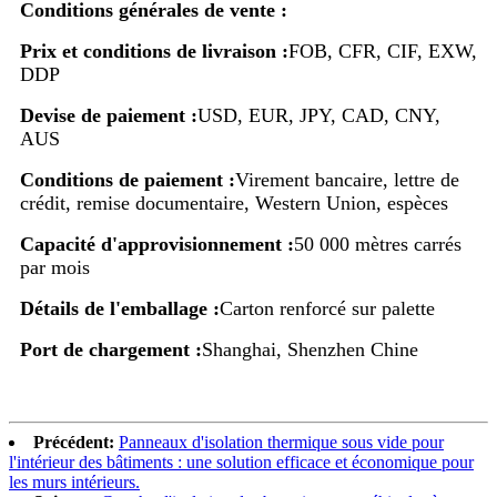
Conditions générales de vente :
Prix ​​et conditions de livraison :
FOB, CFR, CIF, EXW,
DDP
Devise de paiement :
USD, EUR, JPY, CAD, CNY,
AUS
Conditions de paiement :
Virement bancaire, lettre de
crédit, remise documentaire, Western Union, espèces
Capacité d'approvisionnement :
50 000 mètres carrés
par mois
Détails de l'emballage :
Carton renforcé sur palette
Port de chargement :
Shanghai, Shenzhen Chine
Précédent:
Panneaux d'isolation thermique sous vide pour
l'intérieur des bâtiments : une solution efficace et économique pour
les murs intérieurs.