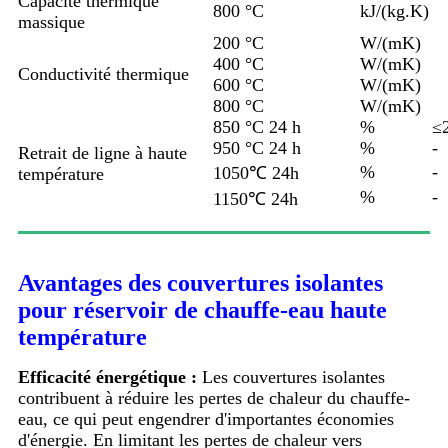
Capacité thermique
800 °C
kJ/(kg.K)
massique
200 °C
W/(mK)
400 °C
W/(mK)
Conductivité thermique
600 °C
W/(mK)
800 °C
W/(mK)
850 °C 24 h
%
≤
950 °C 24 h
%
-
Retrait de ligne à haute
%
-
1050℃ 24h
température
%
-
1150℃ 24h
Avantages des couvertures isolantes
pour réservoir de chauffe-eau haute
température
Efficacité énergétique :
Les couvertures isolantes
contribuent à réduire les pertes de chaleur du chauffe-
eau, ce qui peut engendrer d'importantes économies
d'énergie. En limitant les pertes de chaleur vers